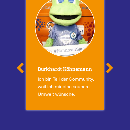
Burkhardt Köhnemann
Ole
nity,
Ich bin Teil der Community,
Wir 
weil ich mir eine saubere
Com
r ist
Umwelt wünsche.
sau

gen