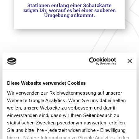
Stationen entlang einer Schatzkarte
zeigen Dir, worauf es bei einer sauberen
Umgebung ankommt.
Sauberkeits-Rallye
Deinen Stadtteil zu einem schöneren Ort
machen und dabei jede Menge über Abfälle
Diese Webseite verwendet Cookies
und Nachhaltigkeit lernen. Mit der Sauberkeits-
Wir verwenden zur Reichweitenmessung auf unserer
Rallye bilden wir Dich aus zum
Webseite Google Analytics. Wenn Sie uns dabei helfen
Sauberkeitsbotschafter – inklusive
wollen, unsere Webseite zu verbessern und damit
einverstanden sind, dass wir Ihren Seitenbesuch zu
persönlicher Urkunde. An vier Stationen lernst
statistischen Zwecken pseudonym auswerten, erteilen
Du spielerisch, worauf es ankommt, die eigene
Sie uns bitte Ihre - jederzeit widerrufliche - Einwilligung
Umgebung sauber zu halten.
hierzu. Nähere Informationen zu Google Analytics finden