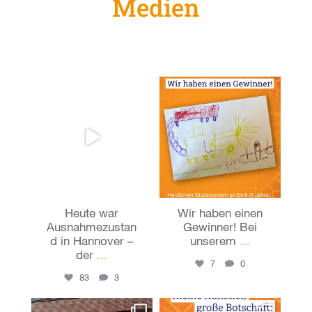
Medien
hannoversauber
hannoversauber
Juli 5
Juli 1
Heute war
Wir haben einen
Ausnahmezustan
Gewinner! Bei
d in Hannover –
unserem
...
der
...
7
0
83
3
hannoversauber
hannoversauber