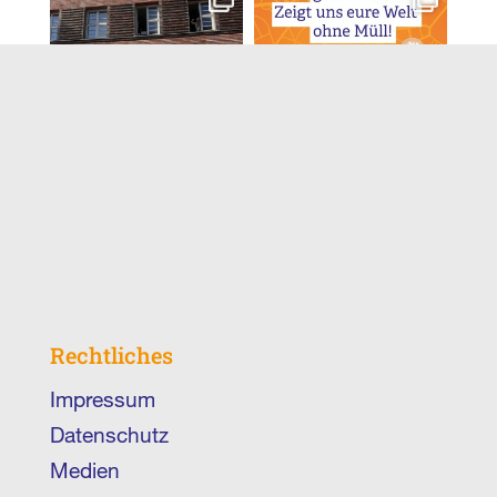
Juni 12
Juni 1
🏆 Herzlichen
Hat euer Kind
Glückwunsch an
eine Vision, wie
die Gewinner
eine Stadt ohne
unseres
...
...
22
0
20
0
Rechtliches
Impressum
Datenschutz
Medien