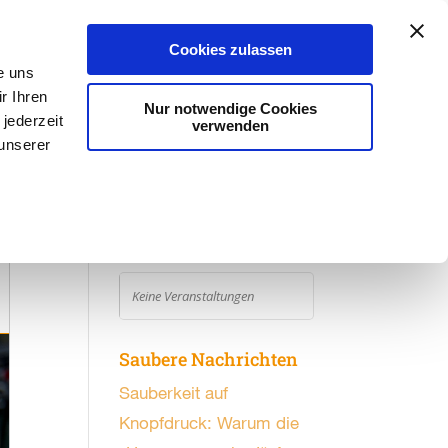
Aktuelles
#kannweg
Stadtreinigung
Cookies zulassen
e uns
r Ihren
Nur notwendige Cookies
jederzeit
verwenden
 unserer
Weitere Aktionen
AUGUST, 2026
VERANSTALTUNGEN FILTERN
Keine Veranstaltungen
Saubere Nachrichten
Sauberkeit auf
Knopfdruck: Warum die