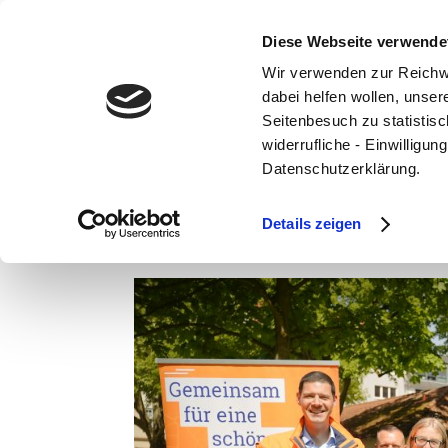
Diese Webseite verwende
Wir verwenden zur Reichw
dabei helfen wollen, unse
Seitenbesuch zu statistisc
widerrufliche - Einwilligu
Sonne, gute Laune un
Datenschutzerklärung.
in Kleefeld!
Details zeigen
Mai 13, 2025