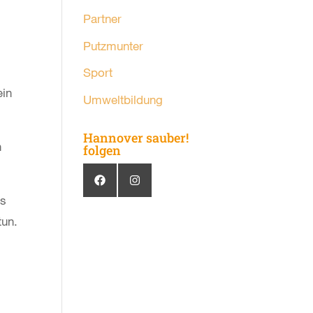
Partner
Putzmunter
Sport
ein
Umweltbildung
Hannover sauber!
n
folgen
Es
tun.