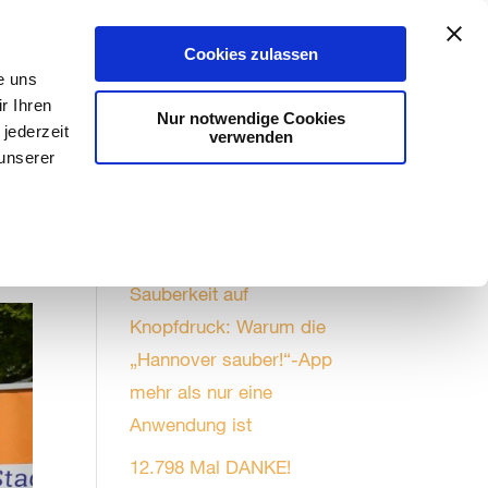
Aktuelles
#kannweg
Stadtreinigung
Cookies zulassen
e uns
r Ihren
Nur notwendige Cookies
jederzeit
verwenden
 unserer
g
Saubere Nachrichten
Sauberkeit auf
Knopfdruck: Warum die
„Hannover sauber!“-App
mehr als nur eine
Anwendung ist
12.798 Mal DANKE!