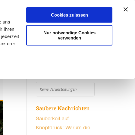
Aktuelles
#kannweg
Stadtreinigung
Cookies zulassen
e uns
r Ihren
Nur notwendige Cookies
jederzeit
verwenden
 unserer
Weitere Aktionen
AUGUST, 2026
VERANSTALTUNGEN FILTERN
Keine Veranstaltungen
Saubere Nachrichten
Sauberkeit auf
Knopfdruck: Warum die