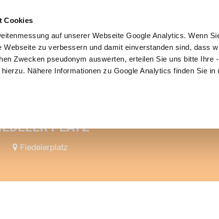
t Cookies
Mitmachen
Kampagne
Community
Partner
eitenmessung auf unserer Webseite Google Analytics. Wenn Si
re Webseite zu verbessern und damit einverstanden sind, dass wi
hen Zwecken pseudonym auswerten, erteilen Sie uns bitte Ihre - 
ng hierzu. Nähere Informationen zu Google Analytics finden Sie in
iesem Ort
IEDELER PLATZ
Fiedelerplatz