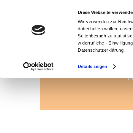
Diese Webseite verwende
Wir verwenden zur Reichw
dabei helfen wollen, unse
Seitenbesuch zu statistisc
widerrufliche - Einwilligu
Veranstaltungen an d
Datenschutzerklärung.
Details zeigen
F