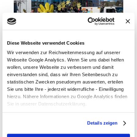
Diese Webseite verwendet Cookies
Wir verwenden zur Reichweitenmessung auf unserer
Mathias Quast, Leiter Stadtreinigung und
Webseite Google Analytics. Wenn Sie uns dabei helfen
Karina Frochtmann, aha-
wollen, unsere Webseite zu verbessern und damit
Umweltreferentin mit Stiftungskindern
einverstanden sind, dass wir Ihren Seitenbesuch zu
sowie Betreuern der Per Mertesacker
Stiftung. Die Gruppe machte am
statistischen Zwecken pseudonym auswerten, erteilen
putzmunter-Tag eine Müllsammelrallye
Sie uns bitte Ihre - jederzeit widerrufliche - Einwilligung
quer durch Mühlenberg, die
hierzu. Nähere Informationen zu Google Analytics finden
Müllsammeln mit spannenden Rätseln
und Aufgaben verband.
Sie in unserer Datenschutzerklärung.
Details zeigen