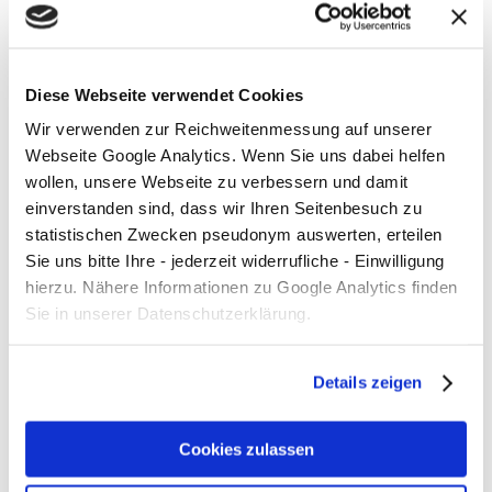
Sonne, gute Laune und volle Müllsäcke beim
Plogging in Kleefeld!
Diese Webseite verwendet Cookies
Kategorien
Wir verwenden zur Reichweitenmessung auf unserer
Webseite Google Analytics. Wenn Sie uns dabei helfen
Allgemein
wollen, unsere Webseite zu verbessern und damit
Bauen und Wohnen
einverstanden sind, dass wir Ihren Seitenbesuch zu
statistischen Zwecken pseudonym auswerten, erteilen
Energie
Sie uns bitte Ihre - jederzeit widerrufliche - Einwilligung
hierzu. Nähere Informationen zu Google Analytics finden
Events
Sie in unserer Datenschutzerklärung.
Handel
Medien
Details zeigen
Mobilität
Cookies zulassen
Organisationen