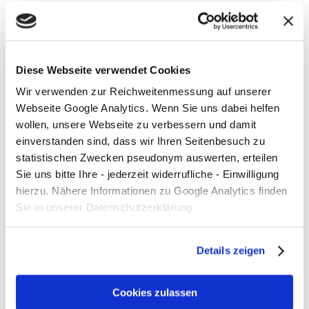
12.798 Mal DANKE!
Sonne, gute Laune und volle Müllsäcke beim
Plogging in Kleefeld!
Diese Webseite verwendet Cookies
Wir verwenden zur Reichweitenmessung auf unserer
Kategorien
Webseite Google Analytics. Wenn Sie uns dabei helfen
Allgemein
wollen, unsere Webseite zu verbessern und damit
einverstanden sind, dass wir Ihren Seitenbesuch zu
Bauen und Wohnen
statistischen Zwecken pseudonym auswerten, erteilen
Sie uns bitte Ihre - jederzeit widerrufliche - Einwilligung
Energie
hierzu. Nähere Informationen zu Google Analytics finden
Events
Sie in unserer Datenschutzerklärung.
Handel
Details zeigen
Medien
Mobilität
Cookies zulassen