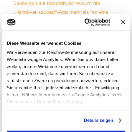
Sauberkeit auf Knopfdruck: Warum die
„Hannover sauber!“-App mehr als nur eine
Anwendung ist
12.798 Mal DANKE!
Diese Webseite verwendet Cookies
Sonne, gute Laune und volle Müllsäcke beim
Plogging in Kleefeld!
Wir verwenden zur Reichweitenmessung auf unserer
Webseite Google Analytics. Wenn Sie uns dabei helfen
wollen, unsere Webseite zu verbessern und damit
Kategorien
einverstanden sind, dass wir Ihren Seitenbesuch zu
Allgemein
statistischen Zwecken pseudonym auswerten, erteilen
Sie uns bitte Ihre - jederzeit widerrufliche - Einwilligung
Bauen und Wohnen
hierzu. Nähere Informationen zu Google Analytics finden
Energie
Sie in unserer Datenschutzerklärung.
Events
Details zeigen
Handel