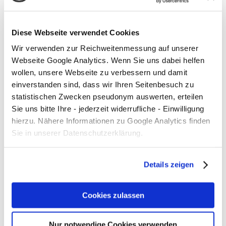
Plogging in Kleefeld!
Kategorien
Diese Webseite verwendet Cookies
Wir verwenden zur Reichweitenmessung auf unserer
Allgemein
Webseite Google Analytics. Wenn Sie uns dabei helfen
Bauen und Wohnen
wollen, unsere Webseite zu verbessern und damit
einverstanden sind, dass wir Ihren Seitenbesuch zu
Energie
statistischen Zwecken pseudonym auswerten, erteilen
Sie uns bitte Ihre - jederzeit widerrufliche - Einwilligung
Events
hierzu. Nähere Informationen zu Google Analytics finden
Handel
Sie in unserer Datenschutzerklärung.
Medien
Details zeigen
Mobilität
Organisationen
Cookies zulassen
Partner
Nur notwendige Cookies verwenden