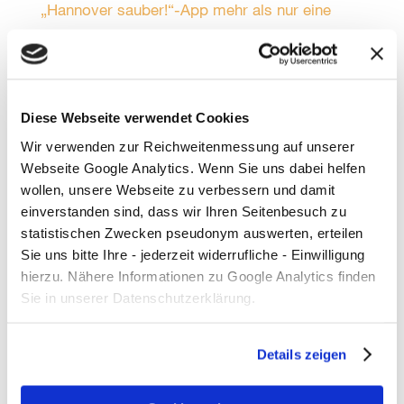
„Hannover sauber!“-App mehr als nur eine
Anwendung ist
12.798 Mal DANKE!
Sonne, gute Laune und volle Müllsäcke beim
Diese Webseite verwendet Cookies
Plogging in Kleefeld!
Wir verwenden zur Reichweitenmessung auf unserer
Webseite Google Analytics. Wenn Sie uns dabei helfen
Kategorien
wollen, unsere Webseite zu verbessern und damit
einverstanden sind, dass wir Ihren Seitenbesuch zu
Allgemein
statistischen Zwecken pseudonym auswerten, erteilen
Bauen und Wohnen
Sie uns bitte Ihre - jederzeit widerrufliche - Einwilligung
hierzu. Nähere Informationen zu Google Analytics finden
Energie
Sie in unserer Datenschutzerklärung.
Events
Handel
Details zeigen
Medien