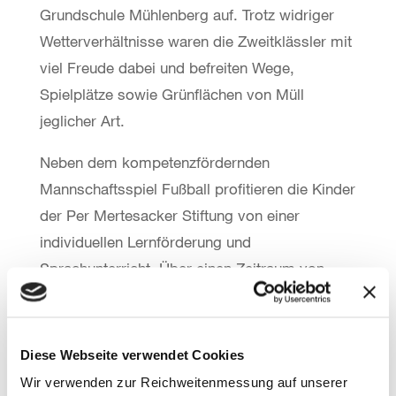
Grundschule Mühlenberg auf. Trotz widriger
Wetterverhältnisse waren die Zweitklässler mit
viel Freude dabei und befreiten Wege,
Spielplätze sowie Grünflächen von Müll
jeglicher Art.
Neben dem kompetenzfördernden
Mannschaftsspiel Fußball profitieren die Kinder
der Per Mertesacker Stiftung von einer
individuellen Lernförderung und
Sprachunterricht. Über einen Zeitraum von
zehn Jahren, also von der ersten bis zur
zehnten Klasse, werden die Kinder individuell
durch ein pädagogisches Team betreut. Über
Diese Webseite verwendet Cookies
Sammelaktionen wie dieser sowie einer
Wir verwenden zur Reichweitenmessung auf unserer