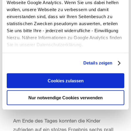
Partnerschaft mit „Hannover sauber!“ und dem
Webseite Google Analytics. Wenn Sie uns dabei helfen
wollen, unsere Webseite zu verbessern und damit
Erlebnis-Zoo Hannover profitieren die
einverstanden sind, dass wir Ihren Seitenbesuch zu
Projektgruppen zusätzlich im Bereich der
statistischen Zwecken pseudonym auswerten, erteilen
Umweltbildung.
„Auf diese Weise lernen
Sie uns bitte Ihre - jederzeit widerrufliche - Einwilligung
unsere Kinder, achtsam mit ihrer Umwelt
hierzu. Nähere Informationen zu Google Analytics finden
Sie in unserer Datenschutzerklärung.
umzugehen und dass Müll weder auf Straßen
noch auf Spielplätzen etwas zu suchen hat. Die
Aktion vermittelt wunderbar, dass jede und
Details zeigen
jeder Einzelne einen kleinen Beitrag zur
Sauberkeit leisten kann und dass es nicht
Cookies zulassen
schwer ist, sich bereits in der Nachbarschaft
einzusetzen“, so Kevin Dörr, pädagogischer
Nur notwendige Cookies verwenden
Projektleiter der Per Mertesacker Stiftung.
Am Ende des Tages konnten die Kinder
zufrieden auf ein stolzes Ergebnis sechs prall