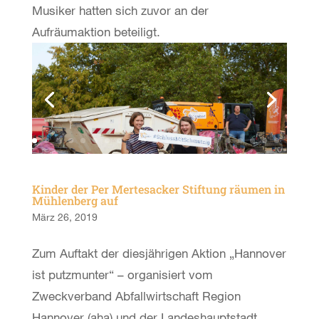
Musiker hatten sich zuvor an der
Aufräumaktion beteiligt.
Kinder der Per Mertesacker Stiftung räumen in
Mühlenberg auf
März 26, 2019
Zum Auftakt der diesjährigen Aktion „Hannover
ist putzmunter“
– organisiert
vom
Zweckverband Abfallwirtschaft Region
Hannover (aha) und der Landeshauptstadt