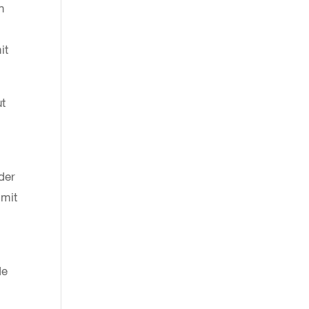
n
it
ut
der
 mit
de