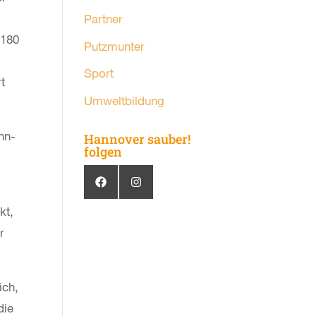
Partner
 180
Putzmunter
Sport
t
Umweltbildung
nn-
Hannover sauber!
folgen
kt,
r
ich,
die