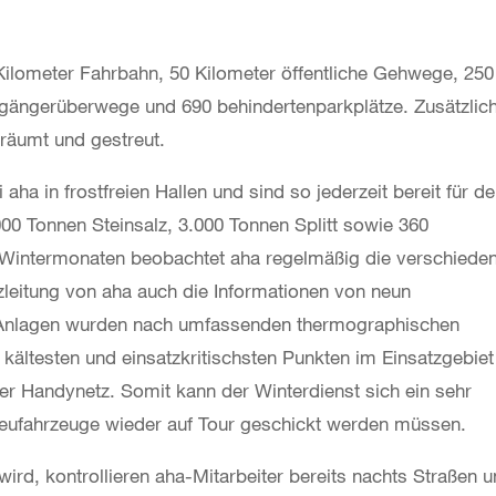
Kilometer Fahrbahn, 50 Kilometer öffentliche Gehwege, 250
gängerüberwege und 690 behindertenparkplätze. Zusätzlic
räumt und gestreut.
ha in frostfreien Hallen und sind so jederzeit bereit für d
00 Tonnen Steinsalz, 3.000 Tonnen Splitt sowie 360
n Wintermonaten beobachtet aha regelmäßig die verschiede
tzleitung von aha auch die Informationen von neun
e Anlagen wurden nach umfassenden thermographischen
ältesten und einsatzkritischsten Punkten im Einsatzgebiet
er Handynetz. Somit kann der Winterdienst sich ein sehr
treufahrzeuge wieder auf Tour geschickt werden müssen.
ird, kontrollieren aha-Mitarbeiter bereits nachts Straßen 