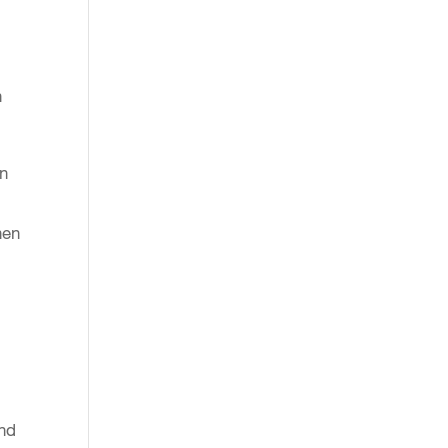
h
en
nen
und