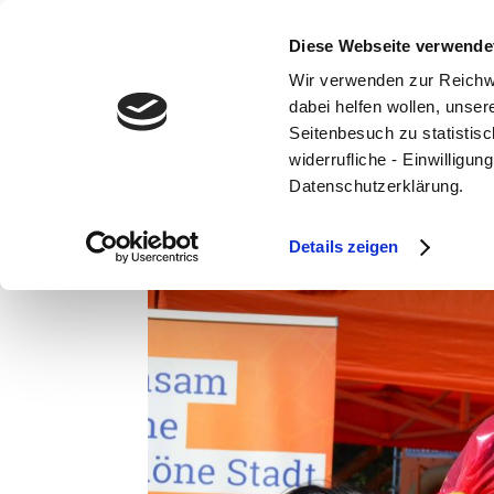
Diese Webseite verwende
Wir verwenden zur Reichw
dabei helfen wollen, unse
Seitenbesuch zu statistisc
widerrufliche - Einwilligu
World Clean up Day 2
Datenschutzerklärung.
Sep. 18, 2023
Details zeigen