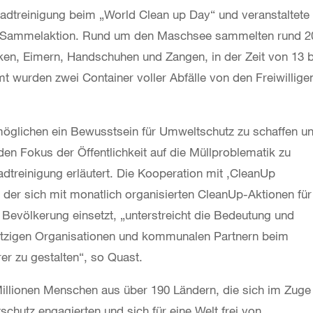
Stadtreinigung beim „World Clean up Day“ und veranstaltete
 Sammelaktion. Rund um den Maschsee sammelten rund 2
äcken, Eimern, Handschuhen und Zangen, in der Zeit von 13 
mt wurden zwei Container voller Abfälle von den Freiwillige
möglichen ein Bewusstsein für Umweltschutz zu schaffen u
den Fokus der Öffentlichkeit auf die Müllproblematik zu
adtreinigung erläutert. Die Kooperation mit ‚CleanUp
der sich mit monatlich organisierten CleanUp-Aktionen für
r Bevölkerung einsetzt, „unterstreicht die Bedeutung und
ützigen Organisationen und kommunalen Partnern beim
er zu gestalten“, so Quast.
illionen Menschen aus über 190 Ländern, die sich im Zuge
hutz engagierten und sich für eine Welt frei von