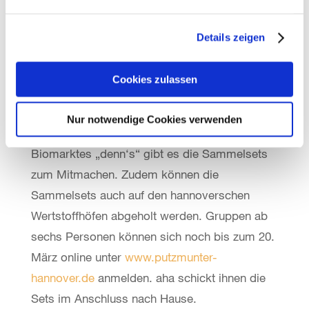
verwendet. Die Pfandpiraten sensibilisieren für
Abfallvermeidung und Mülltrennung.
Details zeigen
Bei den langjährigen Kooperationspartnern wie
Cookies zulassen
den hannoverschen Filialen der
Drogeriemarktkette „dm“, der
Nur notwendige Cookies verwenden
Discountmarktkette „NP“ sowie des
Biomarktes „denn‘s“ gibt es die Sammelsets
zum Mitmachen. Zudem können die
Sammelsets auch auf den hannoverschen
Wertstoffhöfen abgeholt werden. Gruppen ab
sechs Personen können sich noch bis zum 20.
März online unter
www.putzmunter-
hannover.de
anmelden. aha schickt ihnen die
Sets im Anschluss nach Hause.