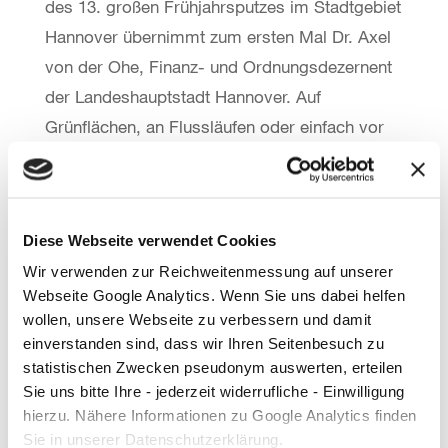
des 13. großen Frühjahrsputzes im Stadtgebiet
Hannover übernimmt zum ersten Mal Dr. Axel
von der Ohe, Finanz- und Ordnungsdezernent
der Landeshauptstadt Hannover. Auf
Grünflächen, an Flussläufen oder einfach vor
der eigenen Haustür: Überall wo Müll
herumliegt, kann er gesammelt werden. Das
putzmunter-Fest für alle Sammlerinnen und
Diese Webseite verwendet Cookies
Sammler ist in diesem Jahr von 11 bis 14 Uhr
Wir verwenden zur Reichweitenmessung auf unserer
auf dem Roderbruchmarkt.
Webseite Google Analytics. Wenn Sie uns dabei helfen
wollen, unsere Webseite zu verbessern und damit
Unter den Schülerinnen und Schülern sind auch
einverstanden sind, dass wir Ihren Seitenbesuch zu
die „Pfandpiraten“. Sie sorgen dafür, dass
statistischen Zwecken pseudonym auswerten, erteilen
Pfandflaschen in der Schule getrennt
Sie uns bitte Ihre - jederzeit widerrufliche - Einwilligung
gesammelt werden. Das Pfandgeld wird für
hierzu. Nähere Informationen zu Google Analytics finden
Sie in unserer Datenschutzerklärung.
gemeinsame Projekte in der Schule