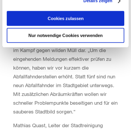
Details zeigen
findet. So können wir unseren Beitrag leisten
und unsere Haltestellen gezielter reinigen“, so
Denise Hain, Vorstand Betrieb und Personal.
Cookies zulassen
aha-Geschäftsführer Thomas Schwarz betont,
Nur notwendige Cookies verwenden
die Müllmelde-App stelle eine wertvolle Säule
im Kampf gegen wilden Müll dar. „Um die
eingehenden Meldungen effektiver prüfen zu
können, haben wir vor kurzem die
Abfallfahnderstellen erhöht. Statt fünf sind nun
neun Abfallfahnder im Stadtgebiet unterwegs.
Mit zusätzlichen Abräumkräften wollen wir
schneller Problempunkte beseitigen und für ein
sauberes Stadtbild sorgen.“
Mathias Quast, Leiter der Stadtreinigung