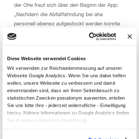
der Ohe freut sich über den Beginn der App:
„Nachdem die Abfallfahndung bei aha
personell ebenso aufgestockt werden konnte
wie die Teams zur Beseitigung wilden Mülls,
ist der Start der App jetzt ein weiterer Schritt
zur Erhöhung der Stadtsauberkeit in
Diese Webseite verwendet Cookies
Hannover“.
Wir verwenden zur Reichweitenmessung auf unserer
Die ÜSTRA ist seit Beginn Partner von
Webseite Google Analytics. Wenn Sie uns dabei helfen
wollen, unsere Webseite zu verbessern und damit
„Hannover sauber!“. „Ich war sofort von der
einverstanden sind, dass wir Ihren Seitenbesuch zu
Kampagne überzeugt, weil sie den Nerv der
statistischen Zwecken pseudonym auswerten, erteilen
Zeit trifft und ein tolles Netzwerk bietet,
Sie uns bitte Ihre - jederzeit widerrufliche - Einwilligung
welches seine Kompetenzen optimal bündeln
hierzu. Nähere Informationen zu Google Analytics finden
Sie in unserer Datenschutzerklärung.
kann. Ich bin mir sicher, dass die App gut
angenommen wird und zahlreiche Nutzer